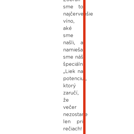
sme to
najčervenšie
víno,
aké
sme
našli, a
namiešali
sme náš
špeciálny
„Liek na
potenciu“,
ktorý
zaručí,
že
večer
nezostane
len pri
rečiach!