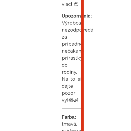
viac! 😉
Upozornenie:
Výrobca
nezodpovedá
za
prípadné
nečakané
prírastky
do
rodiny.
Na to si
dajte
pozor
vy!😂👶
Farba:
tmavá,