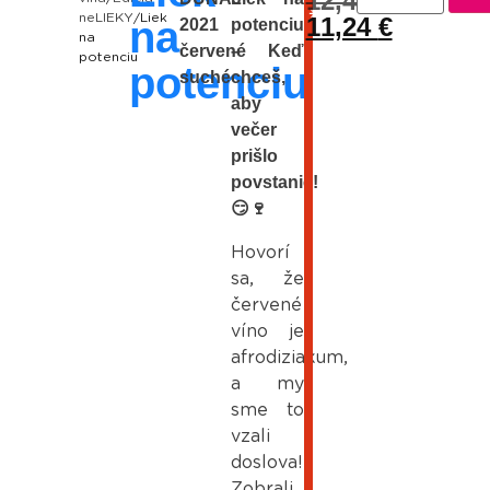
12,49
€
☀️
neLIEKY
/ Liek
11,24
€
na
2021
potenciu
na
červené
– Keď
potenciu
potenciu
suché
chceš,
aby
večer
prišlo
povstanie!
😏🍷
Hovorí
sa, že
červené
víno je
afrodiziakum,
a my
sme to
vzali
doslova!
Zobrali