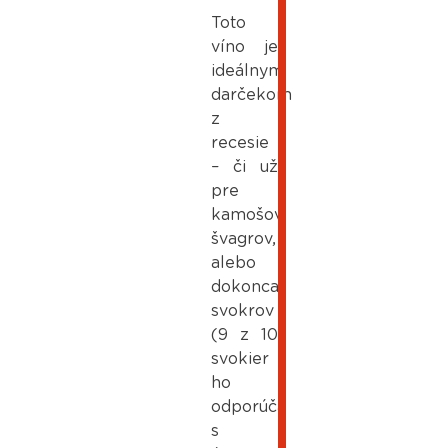
Toto
víno je
ideálnym
darčekom
z
recesie
– či už
pre
kamošov,
švagrov,
alebo
dokonca
svokrov
(9 z 10
svokier
ho
odporúča
s