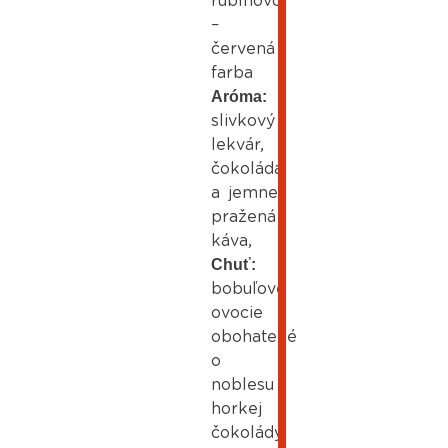
rubínovo
–
červená
farba
Aróma:
slivkový
lekvár,
čokoláda
a jemne
pražená
káva,
Chuť:
bobuľové
ovocie
obohatené
o
noblesu
horkej
čokolády