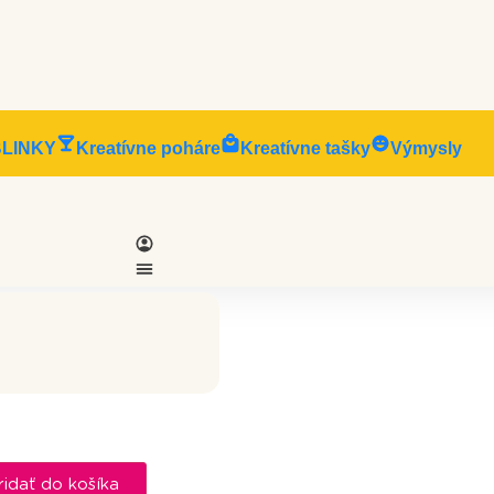
BLINKY
Kreatívne poháre
Kreatívne tašky
Výmysly
ridať do košíka