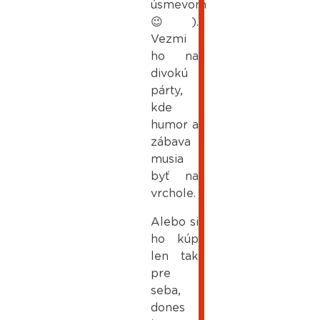
úsmevom
😉).
Vezmi
ho na
divokú
párty,
kde
humor a
zábava
musia
byť na
vrchole.
Alebo si
ho kúp
len tak
pre
seba,
dones