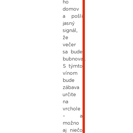
ho
domov
a pošli
jasný
signál,
že
večer
sa bude
bubnovať.
S týmto
vínom
bude
zábava
určite
na
vrchole
– a
možno
aj niečo