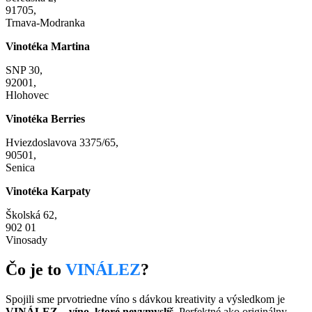
91705,
Trnava-Modranka
Vinotéka Martina
SNP 30,
92001,
Hlohovec
Vinotéka Berries
Hviezdoslavova 3375/65,
90501,
Senica
Vinotéka Karpaty
Školská 62,
902 01
Vinosady
Čo je to
VINÁLEZ
?
Spojili sme prvotriedne víno s dávkou kreativity a výsledkom je
VINÁLEZ – víno, ktoré nevymyslíš.
Perfektné ako originálny