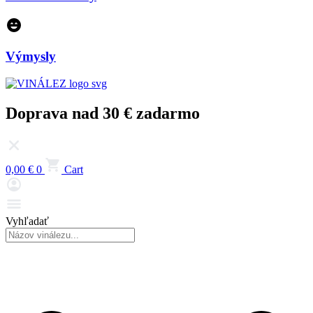
Výmysly
Doprava nad 30 € zadarmo
0,00
€
0
Cart
Vyhľadať