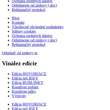
Ochrana osobných údajov
Odstúpenie od zmluvy (.doc)
Reklamačný protokol
Blog
Kontakt
Všeobecné obchodné podmienky
Súbory cookies
Ochrana osobných údajov
Odstúpenie od zmluvy (.doc)
Reklamačný protokol
Odstúpiť od zmluvy tu
Vinález edície
Edícia HOVORIACE
Edícia neLIEKY
Edícia BUBLINKY
Kreatívne poháre
Kreatívne tašky
Výmysly
Edícia HOVORIACE
Edícia neLIEKY