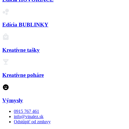
Edícia BUBLINKY
Kreatívne tašky
Kreatívne poháre
Výmysly
0915 767 461
info@vinalez.sk
Odstúpiť od zmluvy